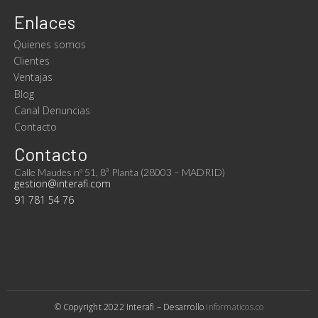
Enlaces
Quienes somos
Clientes
Ventajas
Blog
Canal Denuncias
Contacto
Contacto
Calle Maudes nº 51, 8ª Planta (28003 – MADRID)
gestion@interafi.com
91 781 54 76
L
i
n
k
e
d
i
© Copyright
2022 Interafi
– Desarrollo
informaticos.co
n