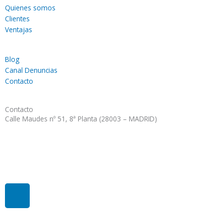
Quienes somos
Clientes
Ventajas
Blog
Canal Denuncias
Contacto
Contacto
Calle Maudes nº 51, 8ª Planta (28003 – MADRID)
gestion@interafi.com
91 781 54 76
L
i
n