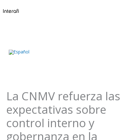
Ir
B
al
u
contenido
s
c
a
r
La CNMV refuerza las
expectativas sobre
control interno y
gobernanza en la