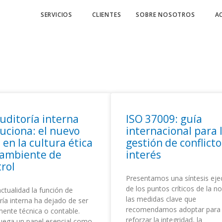
SERVICIOS
CLIENTES
SOBRE NOSOTROS
A
uditoría interna
ISO 37009: guía
uciona: el nuevo
internacional para 
 en la cultura ética
gestión de conflict
l ambiente de
interés
rol
Presentamos una síntesis eje
de los puntos críticos de la n
actualidad la función de
las medidas clave que
ría interna ha dejado de ser
recomendamos adoptar para
ente técnica o contable.
reforzar la integridad, la
juega un papel esencial como