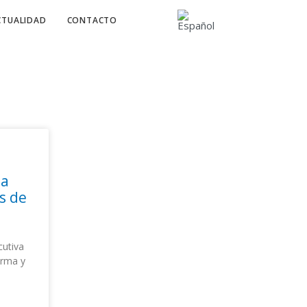
CTUALIDAD
CONTACTO
la
os de
cutiva
orma y