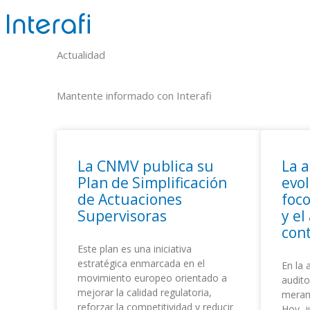
Ir
al
contenido
Actualidad
Mantente informado con Interafi
La CNMV publica su
La a
Plan de Simplificación
evol
de Actuaciones
foco
Supervisoras
y e
cont
Este plan es una iniciativa
estratégica enmarcada en el
En la 
movimiento europeo orientado a
audito
mejorar la calidad regulatoria,
meram
reforzar la competitividad y reducir
Hoy, 