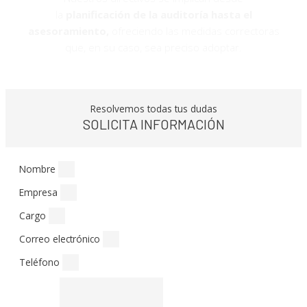
la
planificación de la auditoría hasta el
asesoramiento,
ofreciendo las medidas correctoras
que, en su caso, sea preciso adoptar.
Resolvemos todas tus dudas
SOLICITA INFORMACIÓN
Nombre
Empresa
Cargo
Correo electrónico
Teléfono