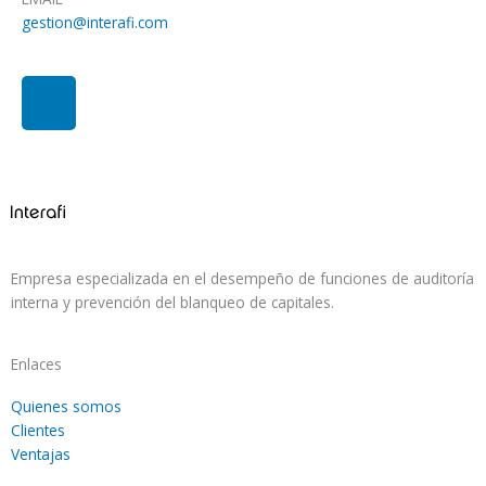
gestion@interafi.com
L
i
n
k
e
d
i
n
Empresa especializada en el desempeño de funciones de auditoría
interna y prevención del blanqueo de capitales.
Enlaces
Quienes somos
Clientes
Ventajas