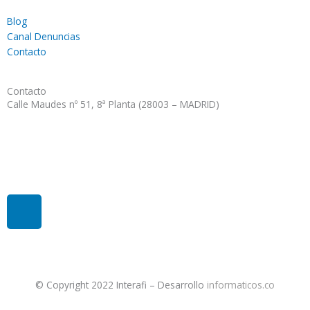
Blog
Canal Denuncias
Contacto
Contacto
Calle Maudes nº 51, 8ª Planta (28003 – MADRID)
gestion@interafi.com
91 781 54 76
L
i
n
k
e
d
© Copyright
2022 Interafi
– Desarrollo
informaticos.co
i